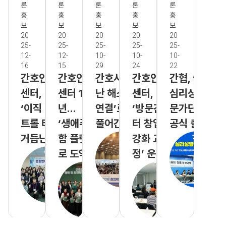
론
론
론
론
론
홍
홍
홍
홍
홍
보
보
보
보
보
20
20
20
20
20
25-
25-
25-
25-
25-
12-
12-
10-
10-
10-
16
15
29
24
22
간호인력지원
간호인력지원
간호사 인력
간호인력지원
간협, ‘간호사
센터,
센터 10주
난 해소 ‘현장
센터,
심리상담 전
‘이직 방지’ 컨
년…
연결’로
‘방문간호센
문가단’
트롤 타워로
‘생애주기 통
풀어간다
터 창업 역량
공식 출범
거듭난다
합 플랫폼’으
강화 교육과
로 도약 선언
정’ 운영