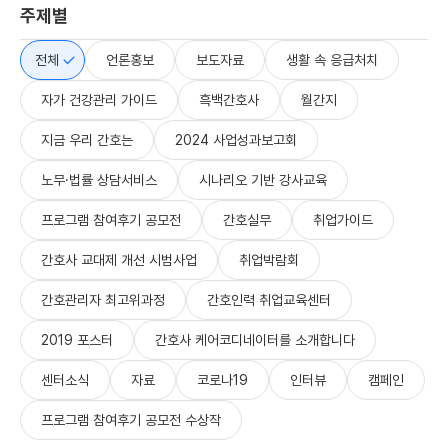
주제별
언
언
취
언
언
론
론
업
론
론
홍
홍
박
홍
홍
전체
언론홍보
보도자료
생활 속 응급처치
보
보
람
보
보
20
20
회
20
20
자가 건강관리 가이드
흑백간호사
월간지
25-
25-
20
25-
25-
10-
10-
25-
10-
10-
지금 우리 간호는
2024 사업성과보고회
17
04
10-
01
01
2025 경기우
간호사와 함
03
응급상황 걱
인천 우수병
노무·법률 상담서비스
시나리오 기반 강사교육
[영상] 2025
수병원 간호
께하는 추석
정 없는 추석
원 간호인력
프로그램 참여후기 공모전
간호실무
취업가이드
인천우수병원
인력 취업박
건강안심 캠
귀성길…
취업박람회,
간호인력
간호사 교대제 개선 시범사업
취업박람회
람회 10월 2
페인, 전국 K
간호사와 함
구직자 호평
취업박람회
8일 개최
TX역서 인기
께하는 건강
속 마무리
간호관리자 최고위과정
간호인력 취업교육센터
현장스케치
캠페인
2019 포스터
간호사 케어코디네이터를 소개합니다
센터소식
자료
코로나19
인터뷰
캠페인
프로그램 참여후기 공모전 수상작