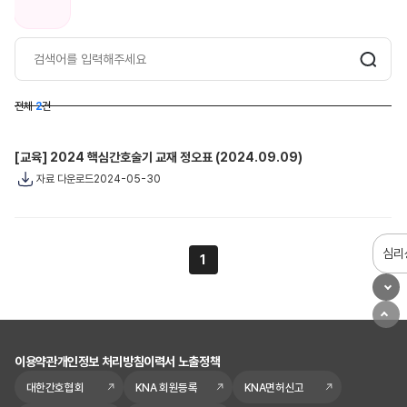
전체
2
건
[교육] 2024 핵심간호술기 교재 정오표 (2024.09.09)
2024-05-30
자료 다운로드
심리
1
이용약관
개인정보 처리방침
이력서 노출정책
대한간호협회
KNA 회원등록
KNA면허신고