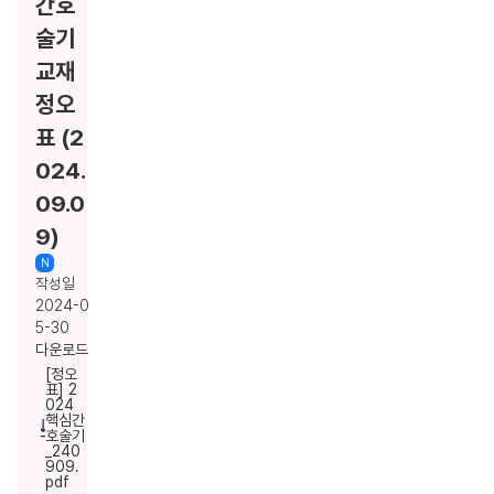
간호
술기
교재
정오
표 (2
024.
09.0
9)
작성일
2024-0
5-30
다운로드
[정오
표] 2
024
핵심간
호술기
_240
909.
pdf