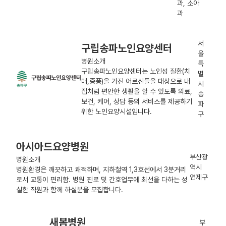
과, 소아
과
서
구립송파노인요양센터
울
병원소개
특
구립송파노인요양센터는 노인성 질환(치
별
매,중풍)을 가진 어르신들을 대상으로 내
시
집처럼 편안한 생활을 할 수 있도록 의료,
송
보건, 케어, 상담 등의 서비스를 제공하기
파
위한 노인요양시설입니다.
구
아시아드요양병원
부산광
병원소개
역시
병원환경은 깨끗하고 쾌적하며, 지하철역 1,3호선에서 3분거리
연제구
로서 교통이 편리함. 병원 진료 및 간호업무에 최선을 다하는 성
실한 직원과 함께 하실분을 모집합니다.
새봄병원
부