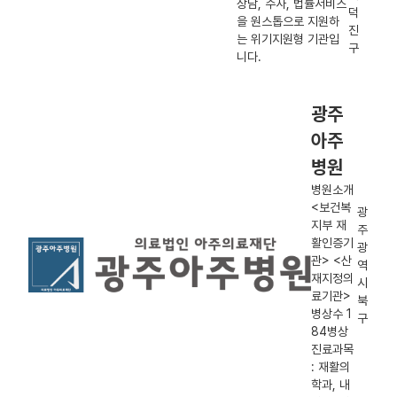
상담, 수사, 법률서비스
덕
을 원스톱으로 지원하
진
는 위기지원형 기관입
구
니다.
광주
아주
병원
병원소개
<보건복
광
지부 재
주
활인증기
광
관> <산
역
재지정의
시
료기관>
북
병상수 1
구
84병상
진료과목
: 재활의
학과, 내