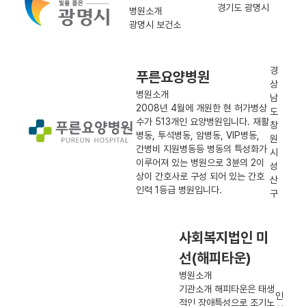
경기도 광명시
병원소개
광명시 보건소
경
푸른요양병원
상
병원소개
남
2008년 4월에 개원한 현 허가병상
도
수가 513개인 요양병원입니다. 재활
창
병동, 투석병동, 암병동, VIP병동,
원
간병비 지원병동등 병동의 특성화가
시
이루어져 있는 병원으로 3뷴의 2이
성
상이 간호사로 구성 되어 있는 간호
산
인력 1등급 병원입니다.
구
사회복지법인 미
선(해피타운)
병원소개
기관소개 해피타운은 태생
인
적인 장애특성으로 조기노