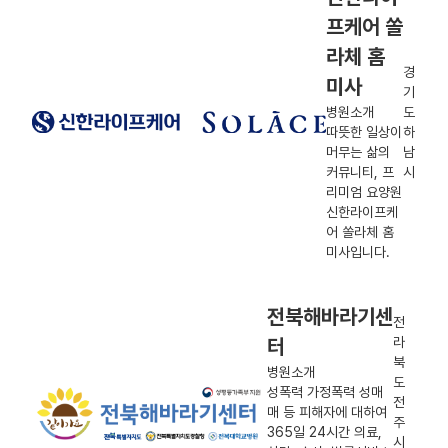
프케어 쏠
라체 홈
경
미사
기
병원소개
도
따뜻한 일상이
하
머무는 삶의
남
커뮤니티, 프
시
리미엄 요양원
신한라이프케
어 쏠라체 홈
미사입니다.
전북해바라기센
전
터
라
북
병원소개
도
성폭력 가정폭력 성매
전
매 등 피해자에 대하여
주
365일 24시간 의료,
시