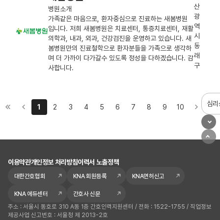
산
병원소개
광
가족같은 마음으로, 환자중심으로 진료하는 새봄병원
역
입니다. 저희 새봄병원은 치료센터, 통증치료센터, 재활
시
의학과, 내과, 외과, 건강검진을 운영하고 있습니다. 새
동
봄병원만의 진료철학으로 환자분들을 가족으로 생각하
래
며 더 가까이 다가갈수 있도록 정성을 다하겠습니다. 감
구
사합니다.
심리
1
2
3
4
5
6
7
8
9
10
이용약관
개인정보 처리방침
이력서 노출정책
대한간호협회
KNA 회원등록
KNA면허신고
KNA 에듀센터
간호사 신문
주소 : 서울시 동호로 310 A동 1층 간호인력지원센터 / 전화 : 1522-1755 / 직업정보
제공사업 신고번호 : 서울청 제 2013-2호