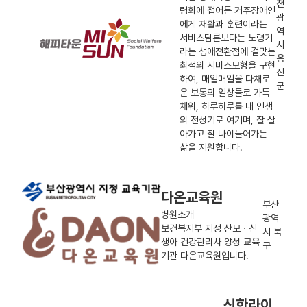
천
령화에 접어든 거주장애인
광
에게 재활과 훈련이라는
역
서비스담론보다는 노령기
시
라는 생애전환점에 걸맞는
옹
최적의 서비스모형을 구현
진
하여, 매일매일을 다채로
군
운 보통의 일상들로 가득
채워, 하루하루를 내 인생
의 전성기로 여기며, 잘 살
아가고 잘 나이들어가는
삶을 지원합니다.
다온교육원
부산
병원소개
광역
보건복지부 지정 산모ㆍ신
시 북
생아 건강관리사 양성 교육
구
기관 다온교육원입니다.
신한라이